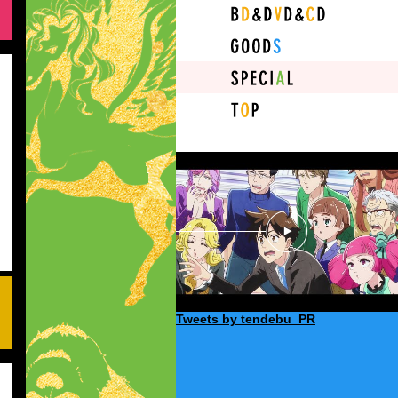
BD&DVD&CD
GOODS
SPECIAL
TOP
動
画
再
生
Tweets by tendebu_PR