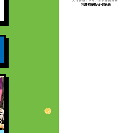
蔵
＆
利用者情報の外部送信
鈴
木
ツ
タ・
た
ら
子・
講
談
社
／
天
地
創
造
デ
ザ
イ
ン
部
製
作
委