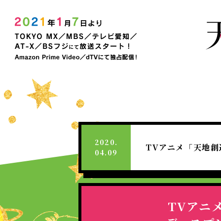
2021
年
放
SPE
送
｜
決
TV
ア
定！
ニ
メ
「天
天
NEWS
INTRODUCTION
STORY
STAFF&CAST
CHARACTER
ONAIR
COMICS
MOVIE
BD&DVD&CD
BD&DVD&CD
SPECIAL
TOP
Twitter
Facebook
LINE
地
デ
創
SPECIAL
部
造
デ
ザ
イ
ン
2020.
部」
TVアニメ「天地
04.09
公
式
サ
イ
ト
TVアニ