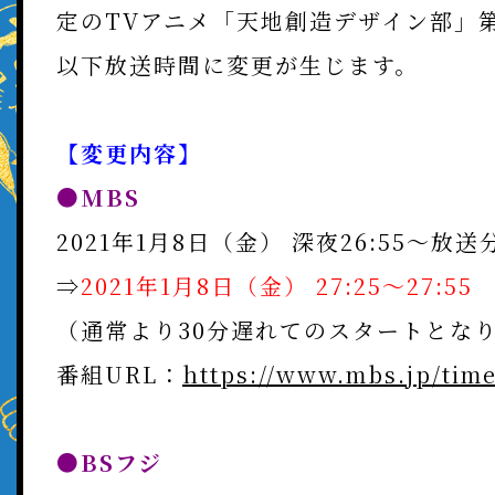
式
定のTVアニメ「天地創造デザイン部」
CHARACTER
サ
以下放送時間に変更が生じます。
イ
ト
ONAIR
【変更内容】
●MBS
COMICS
2021年1月8日（金） 深夜26:55～放送
MOVIE
⇒
2021年1月8日（金） 27:25～27:55
（通常より30分遅れてのスタートとな
BD&DVD&CD
番組URL：
https://www.mbs.jp/time
BD&DVD&CD
●BSフジ