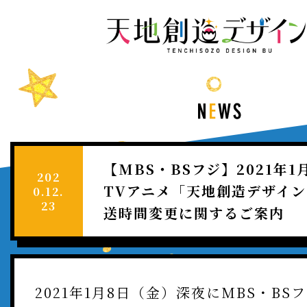
NEWS
｜
天
TV
デ
ア
部
ニ
NEWS
メ
「天
NEWS
地
【MBS・BSフジ】2021年1
創
202
造
INTRODUCTION
TVアニメ「天地創造デザイン
0.12.
デ
23
送時間変更に関するご案内
ザ
STORY
イ
ン
部」
STAFF&CAST
2021年1月8日（金）深夜にMBS・BS
公