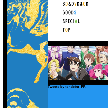
BD&DVD&CD
GOODS
SPECIAL
TOP
動
画
再
生
Tweets by tendebu_PR