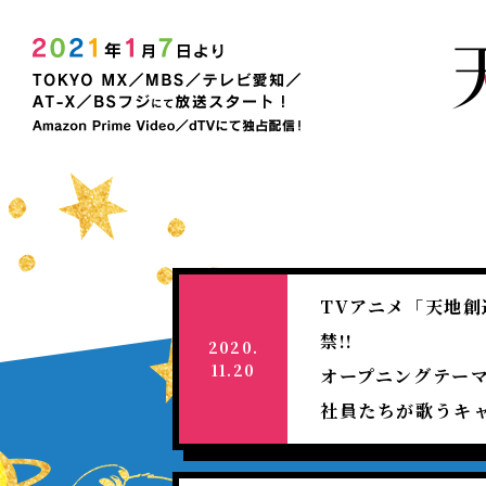
2021
年
放
NEW
送
｜
決
TV
ア
定！
ニ
メ
「天
天
NEWS
INTRODUCTION
STORY
STAFF&CAST
CHARACTER
ONAIR
COMICS
MOVIE
BD&DVD&CD
BD&DVD&CD
SPECIAL
TOP
Twitter
Facebook
LINE
地
デ
創
NEWS
部
造
デ
ザ
イ
ン
TVアニメ「天地
部」
禁!!
公
2020.
式
11.20
オープニングテー
サ
イ
社員たちが歌うキ
ト