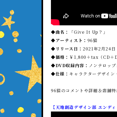
◆曲名：
「Give It Up？」
◆アーティスト：
96猫
◆リリース日：
2021年2月24
◆価格：
￥1,800＋tax（CD＋
◆DVD収録内容：
ノンテロップ
◆仕様：
キャラクターデザイン
96猫のコメントや詳細＆店舗特
【天地創造デザイン部 エンディング