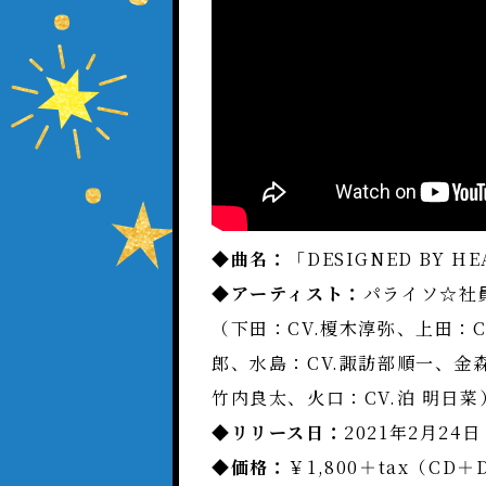
◆曲名：
「DESIGNED BY H
◆アーティスト：
パライソ☆社
（下田：CV.榎木淳弥、上田：C
郎、水島：CV.諏訪部順一、金森
竹内良太、火口：CV.泊 明日菜
◆リリース日：
2021年2月24
◆価格：
￥1,800＋tax（CD＋