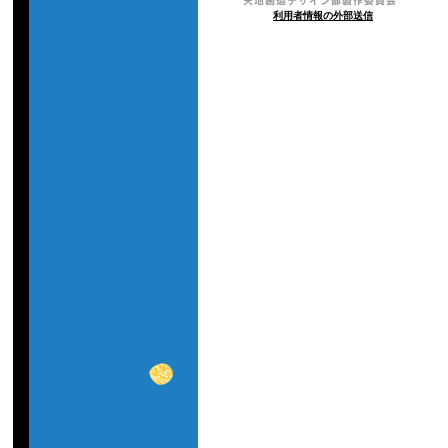
蔵
＆
利用者情報の外部送信
鈴
木
ツ
タ・
た
ら
子・
講
談
社
／
天
地
創
造
デ
ザ
イ
ン
部
製
作
委