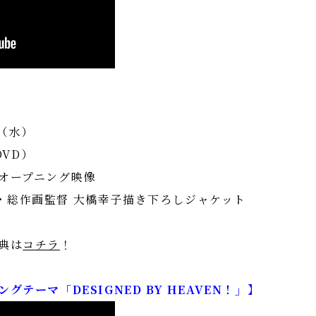
日（水）
DVD）
オープニング映像
・総作画監督 大橋幸子描き下ろしジャケット
典は
コチラ
！
テーマ「DESIGNED BY HEAVEN！」】