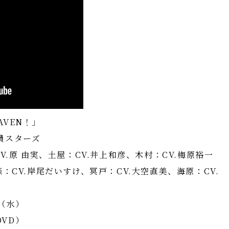
EAVEN！」
員スターズ
V.原 由実、土屋：CV.井上和彦、木村：CV.梅原裕一
：CV.岸尾だいすけ、冥戸：CV.大空直美、海原：CV.
）
日（水）
DVD）